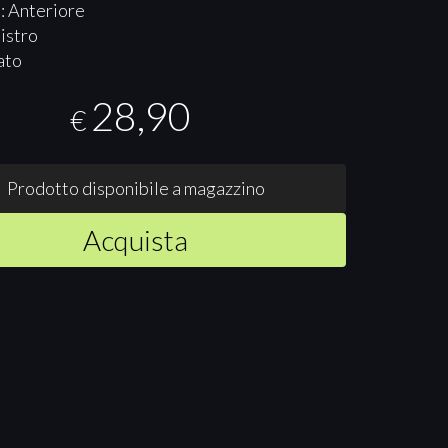
: Anteriore
nistro
ato
28,90
€
Prodotto disponibile a magazzino
Acquista