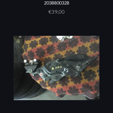
2038800328
€
39,00