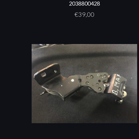
2038800428
€
39,00