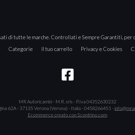
ati di tutte le marche. Controllati e Sempre Garantiti, per 
Categorie
Il tuo carrello
Privacy e Cookies
C
MR Autoricambi - M.R. srls - P.Iva 04352630232
ina 62A - 37135 Verona (Verona) - Italia - 0458266451 -
info@mrau
Ecommerce creato con
Scontrino.com