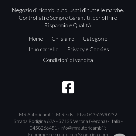
Negozio di ricambi auto, usati di tutte le marche.
Controllati e Sempre Garantiti, per offrire
Risparmio e Qualità.
Home
Chi siamo
Categorie
Il tuo carrello
Privacy e Cookies
Condizioni di vendita
MR Autoricambi - M.R. srls - P.Iva 04352630232
Strada Rodigina 62A - 37135 Verona (Verona) - Italia -
0458266451 -
info@mrautoricambi.it
Ecommerce creato con
Scontrino.com