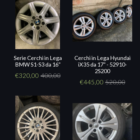
Serie Cerchi in Lega
Cerchi in Lega Hyundai
BMW S1-S3 da 16"
iX35 da 17" - 52910-
2S200
€
320,00
400,00
€
445,00
520,00