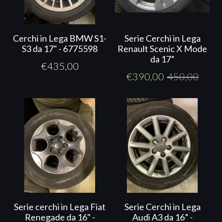
Cerchi in Lega BMW S1-
Serie Cerchi in Lega
S3 da 17" - 6775598
Renault Scenic X Mode
da 17”
€
435,00
€
390,00
450,00
Serie cerchi in Lega Fiat
Serie Cerchi in Lega
Renegade da 16" -
Audi A3 da 16” -