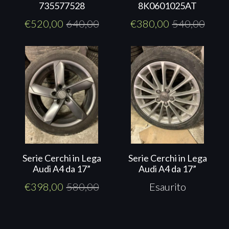
735577528
8K0601025AT
€
520,00
640,00
€
380,00
540,00
Serie Cerchi in Lega
Serie Cerchi in Lega
Audi A4 da 17”
Audi A4 da 17”
€
398,00
580,00
Esaurito