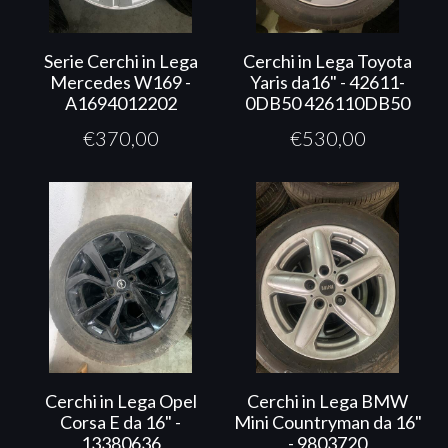
Serie Cerchi in Lega
Cerchi in Lega Toyota
Mercedes W169 -
Yaris da16" - 42611-
A1694012202
0DB50 426110DB50
€
370,00
€
530,00
Cerchi in Lega Opel
Cerchi in Lega BMW
Corsa E da 16" -
Mini Countryman da 16"
13380636
- 9803720