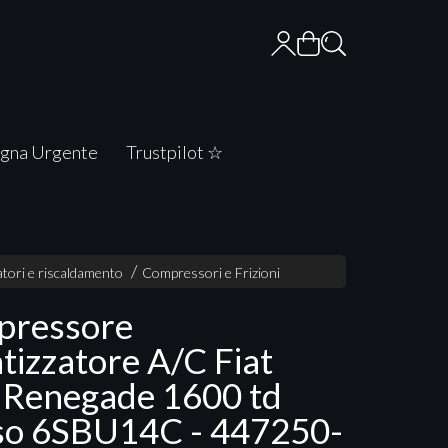
gna Urgente
Trustpilot ☆
tori e riscaldamento
Compressori e Frizioni
pressore
atizzatore A/C Fiat
 Renegade 1600 td
o 6SBU14C - 447250-