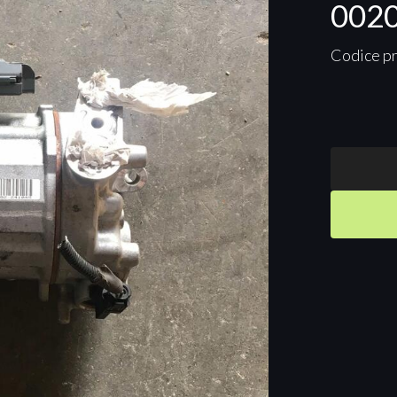
002
Codice p