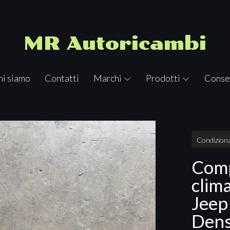
MR Autoricambi
hi siamo
Contatti
Marchi
Prodotti
Conse
Condiziona
Com
clim
Jeep
Dens