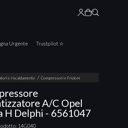
gna Urgente
Trustpilot ☆
tori e riscaldamento
Compressori e Frizioni
pressore
atizzatore A/C Opel
a H Delphi - 6561047
rodotto: 14G040