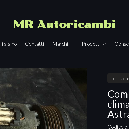
MR Autoricambi
hi siamo
Contatti
Marchi
Prodotti
Conse
Condiziona
Com
clim
Astr
Codice p