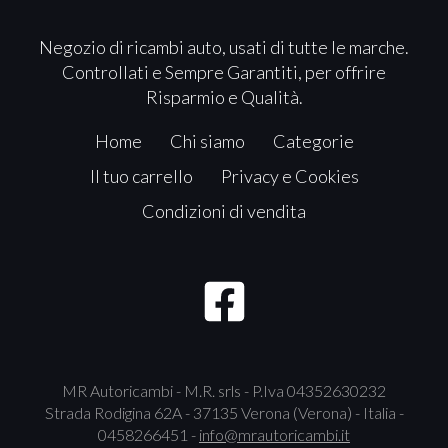
Negozio di ricambi auto, usati di tutte le marche.
Controllati e Sempre Garantiti, per offrire
Risparmio e Qualità.
Home
Chi siamo
Categorie
Il tuo carrello
Privacy e Cookies
Condizioni di vendita
MR Autoricambi - M.R. srls - P.Iva 04352630232
Strada Rodigina 62A - 37135 Verona (Verona) - Italia -
0458266451 -
info@mrautoricambi.it