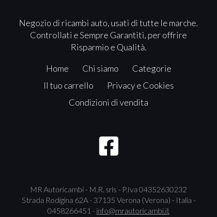
Negozio di ricambi auto, usati di tutte le marche.
Controllati e Sempre Garantiti, per offrire
Risparmio e Qualità.
Home
Chi siamo
Categorie
Il tuo carrello
Privacy e Cookies
Condizioni di vendita
MR Autoricambi - M.R. srls - P.Iva 04352630232
Strada Rodigina 62A - 37135 Verona (Verona) - Italia -
0458266451 -
info@mrautoricambi.it