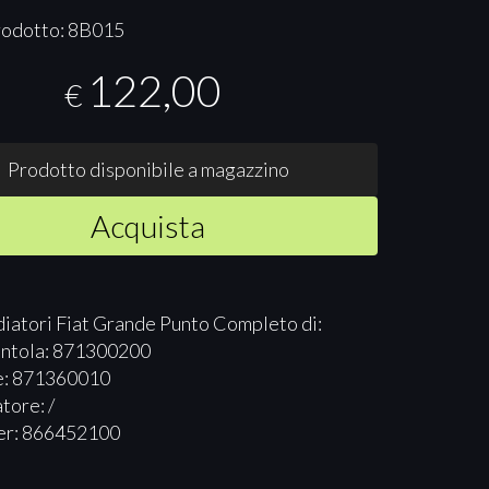
rodotto: 8B015
122,00
€
Prodotto disponibile a magazzino
Acquista
iatori Fiat Grande Punto Completo di:
entola: 871300200
e: 871360010
ore: /
ler: 866452100