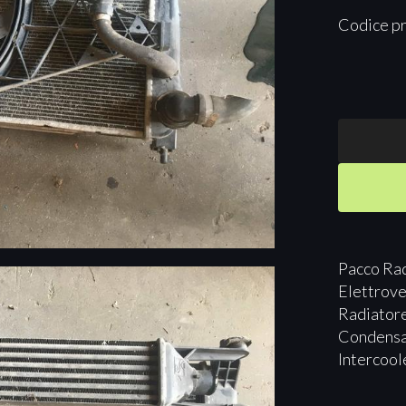
Codice p
Pacco Rad
Elettrov
Radiator
Condensat
Intercoo