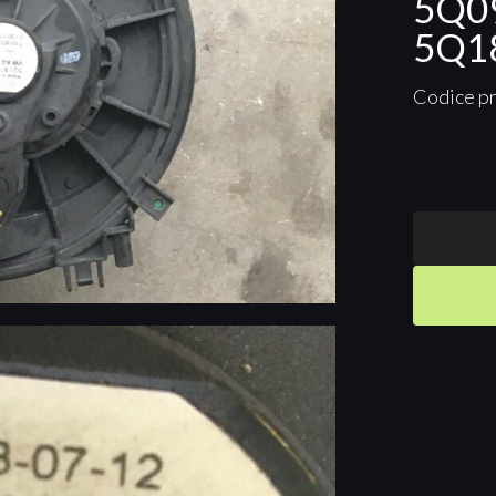
5Q0
5Q1
Codice p