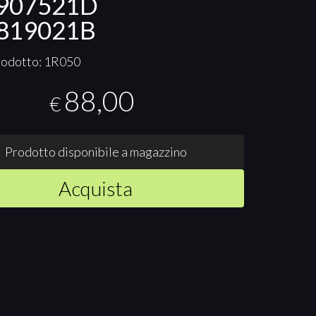
907521D
819021B
rodotto: 1R050
88,00
€
Prodotto disponibile a magazzino
Acquista