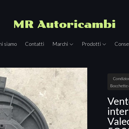
MR Autoricambi
hi siamo
Contatti
Marchi
Prodotti
Conse
Condizion
Bocchette 
Vent
inte
Vale