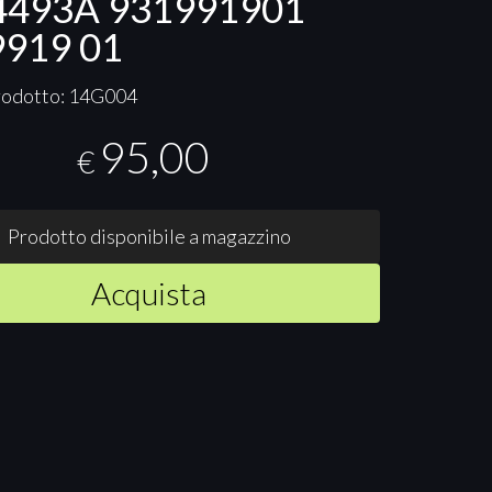
4493A 931991901
919 01
rodotto: 14G004
95,00
€
Prodotto disponibile a magazzino
Acquista