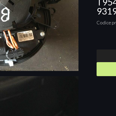
T95
9319
Codice p