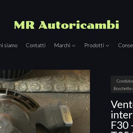
MR Autoricambi
hi siamo
Contatti
Marchi
Prodotti
Conse
Condizion
Bocchette 
Vent
inte
F30 