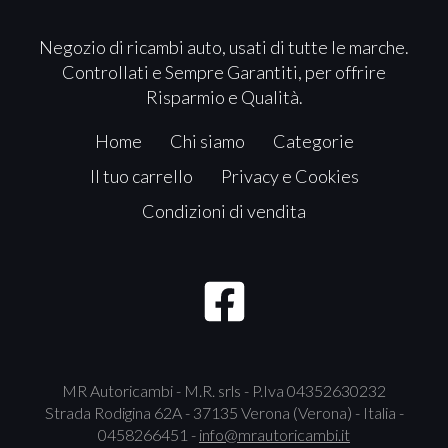
Negozio di ricambi auto, usati di tutte le marche.
Controllati e Sempre Garantiti, per offrire
Risparmio e Qualità.
Home
Chi siamo
Categorie
Il tuo carrello
Privacy e Cookies
Condizioni di vendita
MR Autoricambi - M.R. srls - P.Iva 04352630232
Strada Rodigina 62A - 37135 Verona (Verona) - Italia -
0458266451 -
info@mrautoricambi.it