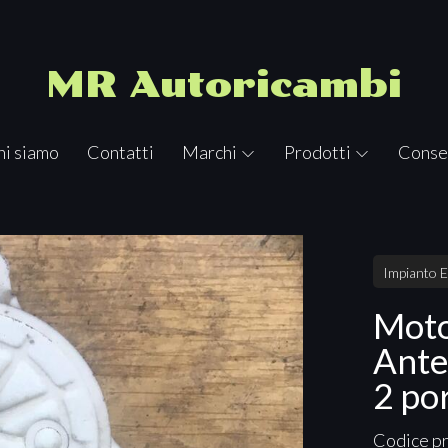
MR Autoricambi
hi siamo
Contatti
Marchi
Prodotti
Conse
Impianto E
Moto
Ante
2 po
Codice p