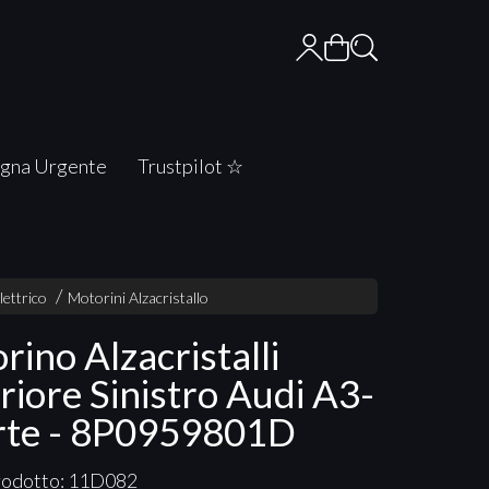
gna Urgente
Trustpilot ☆
lettrico
Motorini Alzacristallo
rino Alzacristalli
riore Sinistro Audi A3-
rte - 8P0959801D
rodotto: 11D082