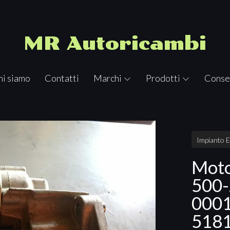
MR Autoricambi
hi siamo
Contatti
Marchi
Prodotti
Conse
Impianto E
Moto
500-
000
518