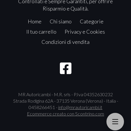
Controllati e Sempre Garantiti, per offrire
Risparmio e Qualità.
Home
Chi siamo
Categorie
Il tuo carrello
Privacy e Cookies
Condizioni di vendita
MR Autoricambi - M.R. srls - P.Iva 04352630232
Strada Rodigina 62A - 37135 Verona (Verona) - Italia -
0458266451 -
info@mrautoricambi.it
Ecommerce creato con
Scontrino.com