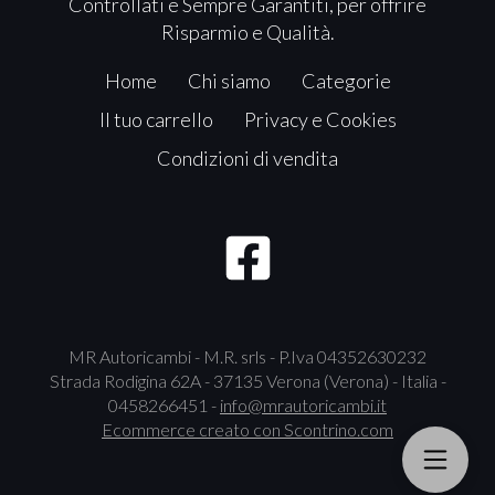
Controllati e Sempre Garantiti, per offrire
Risparmio e Qualità.
Home
Chi siamo
Categorie
Il tuo carrello
Privacy e Cookies
Condizioni di vendita
MR Autoricambi - M.R. srls - P.Iva 04352630232
Strada Rodigina 62A - 37135 Verona (Verona) - Italia -
0458266451 -
info@mrautoricambi.it
Ecommerce creato con
Scontrino.com