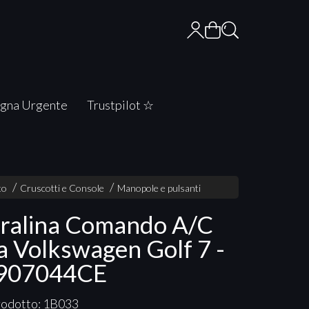
gna Urgente
Trustpilot ☆
to
Cruscotti e Console
Manopole e pulsanti
ralina Comando A/C
a Volkswagen Golf 7 -
907044CE
rodotto: 1B033