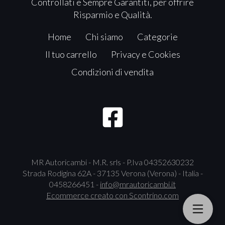
Controllati e Sempre Garantiti, per offrire
Risparmio e Qualità.
Home
Chi siamo
Categorie
Il tuo carrello
Privacy e Cookies
Condizioni di vendita
MR Autoricambi - M.R. srls - P.Iva 04352630232
Strada Rodigina 62A - 37135 Verona (Verona) - Italia -
0458266451 -
info@mrautoricambi.it
Ecommerce creato con
Scontrino.com