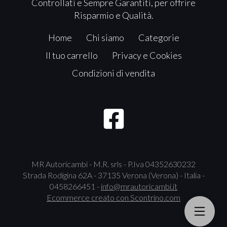
Controllati e Sempre Garantiti, per offrire
Risparmio e Qualità.
Home
Chi siamo
Categorie
Il tuo carrello
Privacy e Cookies
Condizioni di vendita
MR Autoricambi - M.R. srls - P.Iva 04352630232
Strada Rodigina 62A - 37135 Verona (Verona) - Italia -
0458266451 -
info@mrautoricambi.it
Ecommerce creato con
Scontrino.com