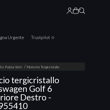
gna Urgente
Trustpilot ☆
li e Pulizia Vetri
Motorini Tergicristallo
io tergicristallo
swagen Golf 6
riore Destro -
955410