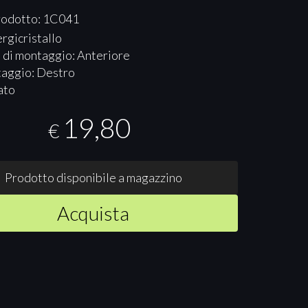
rodotto: 1C041
rgicristallo
 di montaggio: Anteriore
taggio: Destro
ato
19,80
€
Prodotto disponibile a magazzino
Acquista