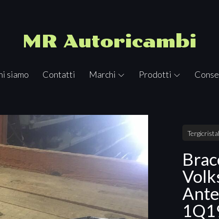
MR Autoricambi
hi siamo
Contatti
Marchi
Prodotti
Conse
Tergicristal
Bracc
Volk
Ante
1Q1