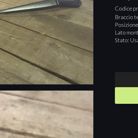
Codice p
Braccio te
Posizione
Lato mon
Stato: Us