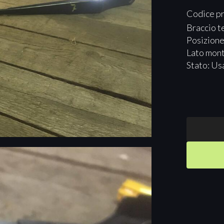
Codice p
Braccio te
Posizione
Lato mon
Stato: Us