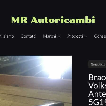
MR Autoricambi
hi siamo
Contatti
Marchi
Prodotti
Conse
Tergicristal
Bracc
Volk
Ante
5G1