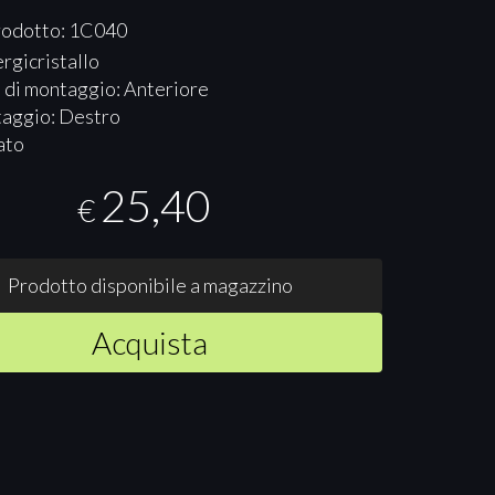
rodotto: 1C040
rgicristallo
 di montaggio: Anteriore
taggio: Destro
ato
25,40
€
Prodotto disponibile a magazzino
Acquista