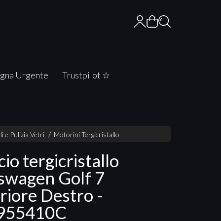
gna Urgente
Trustpilot ☆
li e Pulizia Vetri
Motorini Tergicristallo
io tergicristallo
swagen Golf 7
riore Destro -
955410C