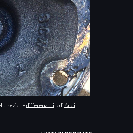
ella sezione
differenziali
o di
Audi