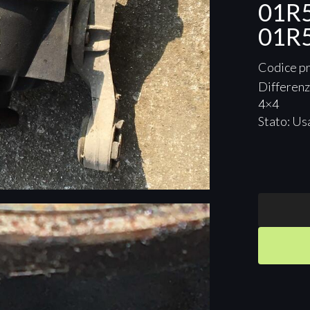
01R
01R
Codice p
Differenz
4×4
Stato: Us