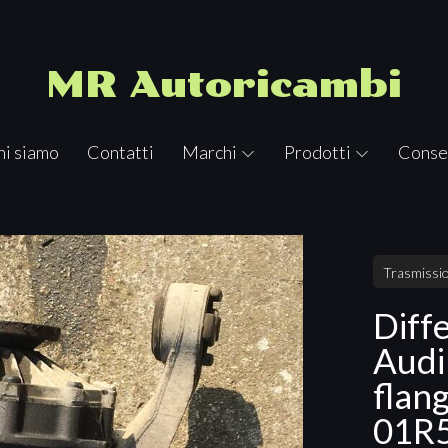
MR Autoricambi
hi siamo
Contatti
Marchi
Prodotti
Conse
Trasmissio
Diff
Audi
flan
01R