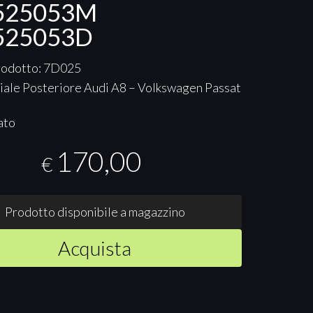
525053M
525053D
rodotto: 7D025
iale Posteriore Audi A8 – Volkswagen Passat
ato
170,00
€
Prodotto disponibile a magazzino
Acquista