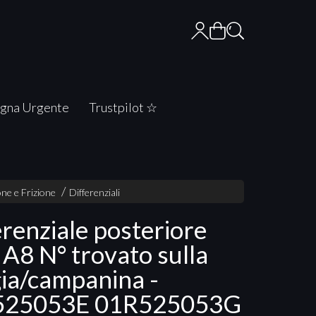
gna Urgente
Trustpilot ☆
ne e Frizione
Differenziali
erenziale posteriore
 A8 N° trovato sulla
gia/campanina -
525053E 01R525053G