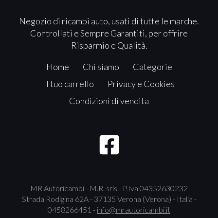
Negozio di ricambi auto, usati di tutte le marche.
Controllati e Sempre Garantiti, per offrire
Risparmio e Qualità.
Home
Chi siamo
Categorie
Il tuo carrello
Privacy e Cookies
Condizioni di vendita
MR Autoricambi - M.R. srls - P.Iva 04352630232
Strada Rodigina 62A - 37135 Verona (Verona) - Italia -
0458266451 -
info@mrautoricambi.it