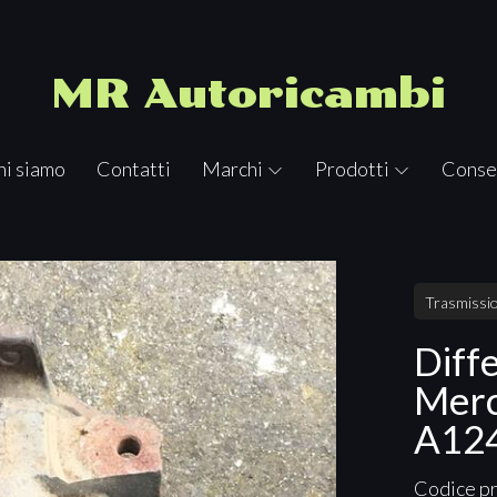
MR Autoricambi
hi siamo
Contatti
Marchi
Prodotti
Conse
Trasmissio
Diff
Merc
A12
Codice p