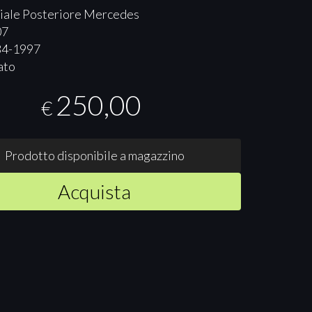
iale Posteriore Mercedes
07
84-1997
ato
250,00
€
Prodotto disponibile a magazzino
Acquista