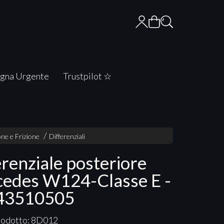
gna Urgente
Trustpilot ☆
ne e Frizione
Differenziali
erenziale posteriore
edes W124-Classe E -
43510505
rodotto: 8D012