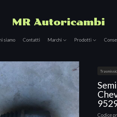
MR Autoricambi
hi siamo
Contatti
Marchi
Prodotti
Conse
Trasmissio
Semi
Chev
952
Codice p